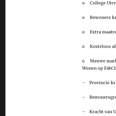
o College Utre
o Bewoners kri
o Extra maatre
o Kosteloos afs
o Nieuwe markt
Wonen op FabCi
– Provincie kra
– Bewonersgroe
– Kracht van Ut