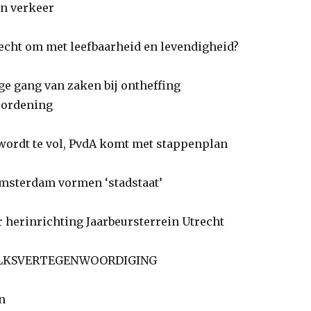
n verkeer
cht om met leefbaarheid en levendigheid?
 gang van zaken bij ontheffing
rordening
rdt te vol, PvdA komt met stappenplan
msterdam vormen ‘stadstaat’
 herinrichting Jaarbeursterrein Utrecht
LKSVERTEGENWOORDIGING
n