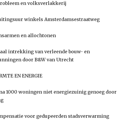
robleem en volksverlakkerij
luitingsuur winkels Amsterdamsestraatweg
nsarmen en allochtonen
al intrekking van verleende bouw- en
nningen door B&W van Utrecht
RMTE EN ENERGIE
na 1000 woningen niet energiezuinig genoeg door
ng
pensatie voor gedupeerden stadsverwarming