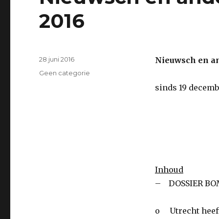
2016
Geplaatst
28 juni 2016
Nieuwsch en an
op
Categorieën
Geen categorie
sinds 19 decemb
Inhoud
– DOSSIER BO
o Utrecht heeft