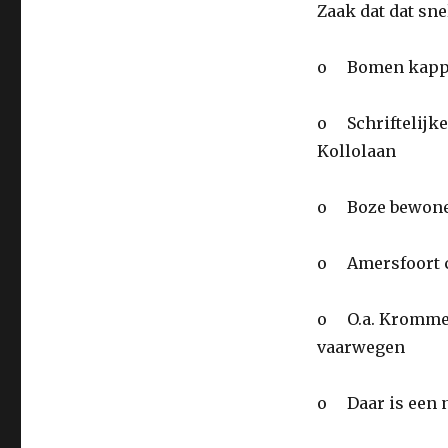
Zaak dat dat sn
o Bomen kap
o Schriftelijk
Kollolaan
o Boze bewoner
o Amersfoort c
o O.a. Kromme R
vaarwegen
o Daar is een n