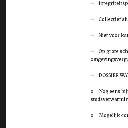
– Integriteitsp
– Collectief s
– Niet voor ka
– Op grote scha
omgevingsvergu
– DOSSIER WA
o Nog eens bij
stadsverwarmi
o Mogelijk com