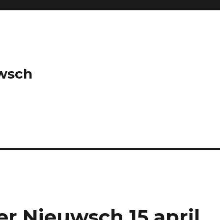
wsch
r Nieuwsch 15 april