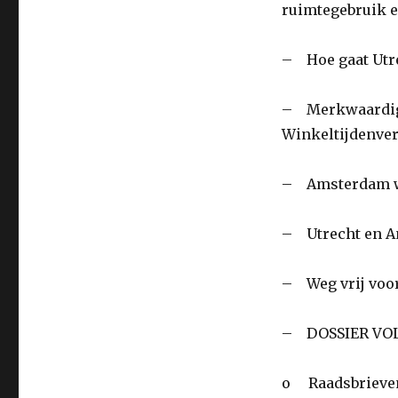
ruimtegebruik e
– Hoe gaat Utre
– Merkwaardige
Winkeltijdenve
– Amsterdam wo
– Utrecht en A
– Weg vrij voor
– DOSSIER VO
o Raadsbrieve