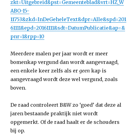
zkt=Uitgebreid&pst=Gemeenteblad&vrt=HZ_W
ABO-15-
11753&zkd=InDeGeheleText&dpr=Alle&spd=201
61111&epd=20161111&sdt=DatumPublicatie&ap=&
pnr=1&rpp=10
Meerdere malen per jaar wordt er meer
bomenkap vergund dan wordt aangevraagd,
een enkele keer zelfs als er
geen
kap is
aangevraagd wordt deze wel vergund, zoals
boven.
De raad controleert B&W zo ‘goed’ dat deze al
jaren bestaande praktijk niet wordt
opgemerkt. Of de raad haalt er de schouders
bij op.