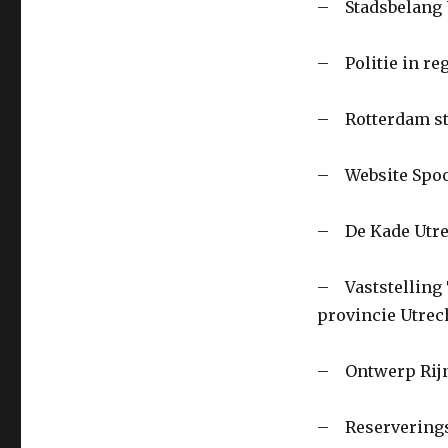
– Stadsbelang 
– Politie in re
– Rotterdam sta
– Website Spoor
– De Kade Utrec
– Vaststelling 
provincie Utrec
– Ontwerp Rijn
– Reserverings