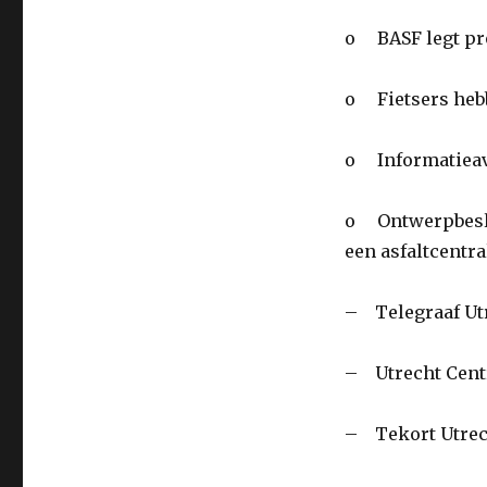
o BASF legt pro
o Fietsers hebb
o Informatieav
o Ontwerpbeslu
een asfaltcentra
– Telegraaf Utr
– Utrecht Cent
– Tekort Utrec