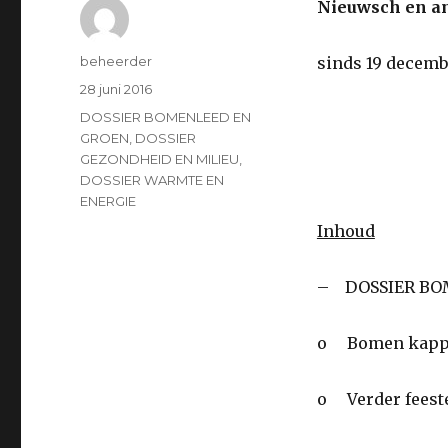
Nieuwsch en an
Auteur
beheerder
sinds 19 decemb
Geplaatst
28 juni 2016
op
Categorieën
DOSSIER BOMENLEED EN
GROEN
,
DOSSIER
GEZONDHEID EN MILIEU
,
DOSSIER WARMTE EN
ENERGIE
Inhoud
– DOSSIER BO
o Bomen kap
o Verder feest