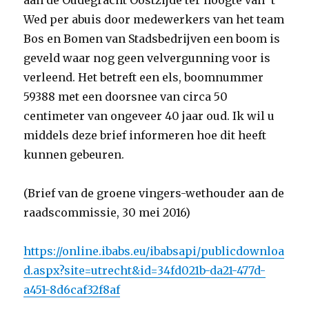
aan de Oudegracht Oostzijde ter hoogte van ’t
Wed per abuis door medewerkers van het team
Bos en Bomen van Stadsbedrijven een boom is
geveld waar nog geen velvergunning voor is
verleend. Het betreft een els, boomnummer
59388 met een doorsnee van circa 50
centimeter van ongeveer 40 jaar oud. Ik wil u
middels deze brief informeren hoe dit heeft
kunnen gebeuren.
(Brief van de groene vingers-wethouder aan de
raadscommissie, 30 mei 2016)
https://online.ibabs.eu/ibabsapi/publicdownloa
d.aspx?site=utrecht&id=34fd021b-da21-477d-
a451-8d6caf32f8af