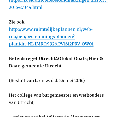
https://zoek.officielebekendmakingen.nl/stcrt-
2016-27344.html
Zie ook:
http://www.ruimtelijkeplannen.nl/web-
roo/oep/bestemmingsplannen?
planidn=NL.IMRO.9926.PV1612PRV-OW01
Beleidsregel Utrecht4Global Goals; Hier &
Daar, gemeente Utrecht
(Besluit van b. en w. d.d. 24 mei 2016)
Het college van burgemeester en wethouders
van Utrecht;