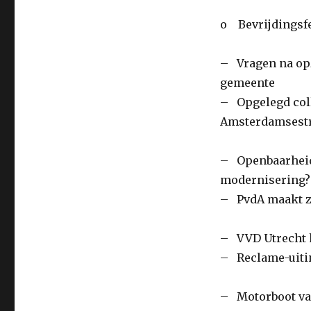
o Bevrijdingsfe
– Vragen na o
gemeente
– Opgelegd coll
Amsterdamsest
– Openbaarheid.
modernisering? 
– PvdA maakt zi
– VVD Utrecht h
– Reclame-uitin
– Motorboot vas