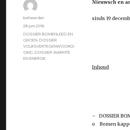
Nieuwsch en an
Auteur
beheerder
sinds 19 decemb
Geplaatst
28 juni 2016
op
Categorieën
DOSSIER BOMENLEED EN
GROEN
,
DOSSIER
VOLKSVERTEGENWOORDI
GING
,
DOSSIER WARMTE
EN ENERGIE
Inhoud
– DOSSIER BO
o Bomen kapp