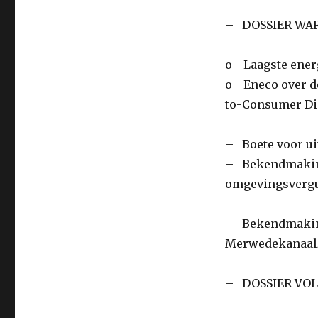
– DOSSIER WA
o Laagste energ
o Eneco over de
to-Consumer Di
– Boete voor ui
– Bekendmaking
omgevingsverg
– Bekendmaking 
Merwedekanaal
– DOSSIER VO