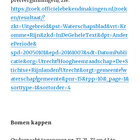
pretvergunningen), zie:
https://zoek.officielebekendmakingen.nl/zoek
en/resultaat/?
zkt=Uitgebreid&pst=Waterschapsblad&vrt=Kr
omme+Rijn&zkd=InDeGeheleText&dpr=Ander
ePeriode&
spd=20050101&epd=20161007&sdt=DatumPubli
catie&org=Utrecht!Hoogheemraadschap+De+S
tichtse+Rijnlanden!Utrecht&orgt=gemeente!w
aterschap!gemeente&pnr=15&rpp=10&_page=1&
sorttype=1&sortorder=4
Bomen kappen