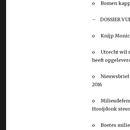
o Bomen kappen
– DOSSIER VU
o Knijp Monicab
o Utrecht wil n
heeft opgelever
o Nieuwsbrief S
2016
o Milieudefensi
Hooijdonk steunt
o Boetes milieu