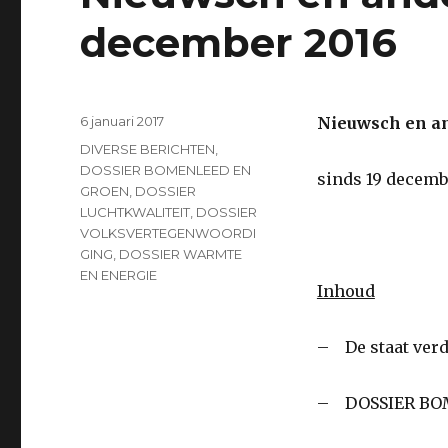
december 2016
Geplaatst
6 januari 2017
Nieuwsch en a
op
Categorieën
DIVERSE BERICHTEN
,
DOSSIER BOMENLEED EN
sinds 19 decemb
GROEN
,
DOSSIER
LUCHTKWALITEIT
,
DOSSIER
VOLKSVERTEGENWOORDI
GING
,
DOSSIER WARMTE
EN ENERGIE
Inhoud
– De staat verd
– DOSSIER BO