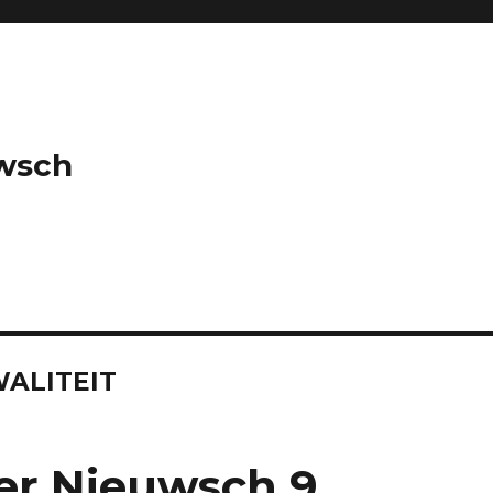
wsch
ALITEIT
er Nieuwsch 9