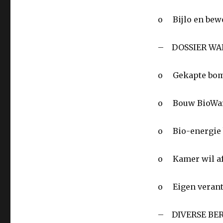
o Bijlo en bewo
– DOSSIER WA
o Gekapte bomen
o Bouw BioWarm
o Bio-energie b
o Kamer wil af 
o Eigen verantw
– DIVERSE BE