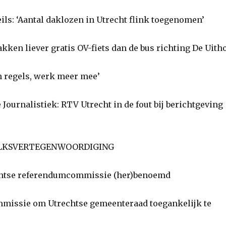
ls: ‘Aantal daklozen in Utrecht flink toegenomen’
ken liever gratis OV-fiets dan de bus richting De Uith
 regels, werk meer mee’
ournalistiek: RTV Utrecht in de fout bij berichtgeving
LKSVERTEGENWOORDIGING
htse referendumcommissie (her)benoemd
missie om Utrechtse gemeenteraad toegankelijk te