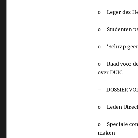
o Leger des Hei
o Studenten pak
o ‘Schrap geen
o Raad voor de J
over DUIC
– DOSSIER VO
o Leden Utrec
o Speciale com
maken